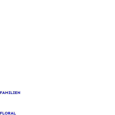
GIFT SETS
VIVANEL
FAMILIEN
FLORAL