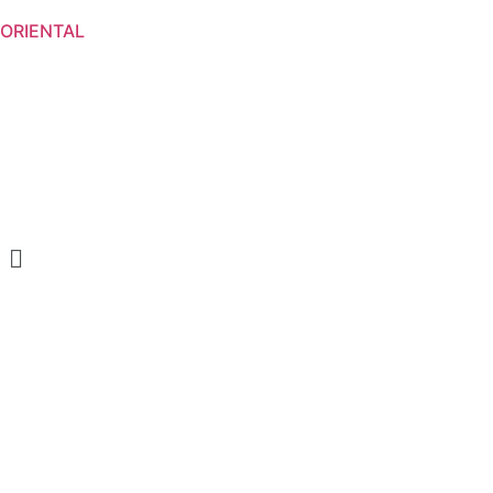
ORIENTAL
Menu
CREAM SOAP
SHOWER GELS
BODY LOTION