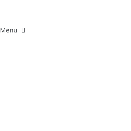
Menu
GEMSTONES
CRYSTALS
DIAMONDS
MODERN PASTELS
AROMA SELECTION
WILD FLOWERS