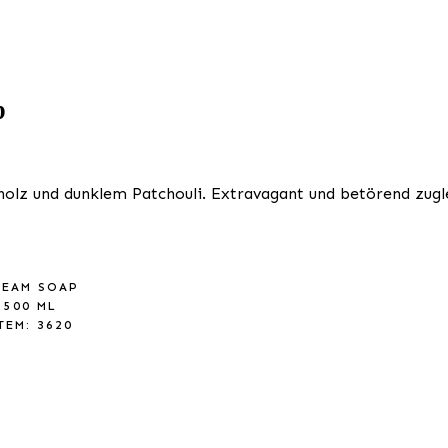
p
lz und dunklem Patchouli. Extravagant und betörend zugle
REAM SOAP
500 ML
TEM: 3620