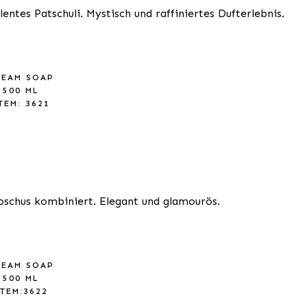
entes Patschuli. Mystisch und raffiniertes Dufterlebnis.
REAM SOAP
500 ML
TEM: 3621
Moschus kombiniert. Elegant und glamourös.
REAM SOAP
500 ML
ITEM:3622