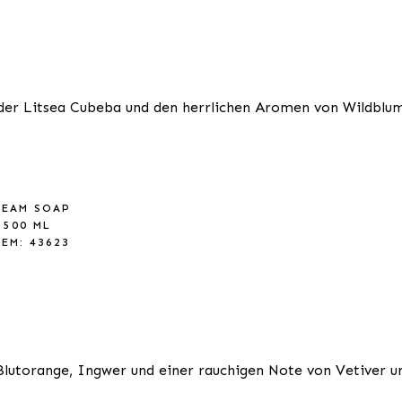
der Litsea Cubeba und den herrlichen Aromen von Wildblume
REAM SOAP
500 ML
TEM: 43623
Blutorange, Ingwer und einer rauchigen Note von Vetiver und