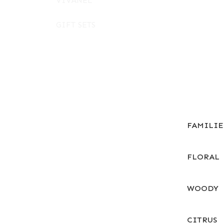
VIVANEL
GIFT SETS
FAMILI
FLORAL
WOODY
CITRUS